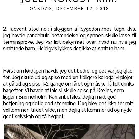
ONSDAG, DECEMBER 12, 2018
2. advent stod nok i skyggen af sygedommes tegn, dvs.
jeg havde pandehule betændelse og sønnen skulle læse til
terminsprøve. Jeg var lidt bekymret over, hvad nu hvis jeg
smittede ham. Heldigvis lykkes det ikke at smitte ham.
Først om lørdagen havde jeg det bedre, og det var jeg glad
for. Jeg skulle ud og spise med en tidligere kollega, vi plejer
at gå ud og spise 1-2 gange om året og måske få lidt drinks
bagefter. Vi havde aftale vi skulle spise på Roxies, som
ligger i Bremerholm. Kan anbefales, dejlig mad, god
betjening og rigtig god stemning. Dog blev det ikke for mit
velkommen til det vilde, men dejlig at kommer ud og nyde
godt selvskab og få hygget.