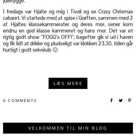
julehygge.
I fredags var Hjalte og mig i Tivoli og se Crazy Chrismas
cabaret. Vi startede med at spise i Grøften, sammen med 2
af Hjaltes klassekammerater og deres mor, sener kom
endnu en god klasse kammeret og hans mor. Det var et
rigtig godt show ”FOGG’s OFF!”, bagefter gik vi ud i haven
og fik lidt at drikke og pludseligt var klokken 23.30, tiden går
hurtigt i godt selvskab 🙂
LÆS MERE
0 COMMENTS
VELKOMMEN TIL MIN BLOG