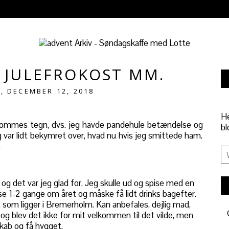
– JULEFROKOST MM.
, DECEMBER 12, 2018
He
dommes tegn, dvs. jeg havde pandehule betændelse og
bl
g var lidt bekymret over, hvad nu hvis jeg smittede ham.
.
og det var jeg glad for. Jeg skulle ud og spise med en
spise 1-2 gange om året og måske få lidt drinks bagefter.
s, som ligger i Bremerholm. Kan anbefales, dejlig mad,
og blev det ikke for mit velkommen til det vilde, men
kab og få hygget.