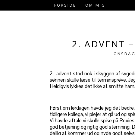
FORSIDE
OM MIG
2. ADVENT 
ONSDAG
2. advent stod nok i skyggen af syge
sønnen skulle læse til terminsprøve. Je
Heldigvis lykkes det ikke at smitte ham
Først om lørdagen havde jeg det bedre, 
tidligere kollega, vi plejer at gå ud og 
Vi havde aftale vi skulle spise på Roxie
god betjening og rigtig god stemning. D
dejlig at kommer ud og nyde godt selvs