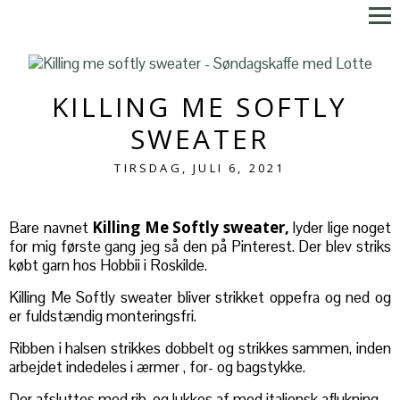
KILLING ME SOFTLY
SWEATER
TIRSDAG, JULI 6, 2021
Killing Me Softly sweater,
Bare navnet
lyder lige noget
for mig første gang jeg så den på Pinterest. Der blev striks
købt garn hos Hobbii i Roskilde.
Killing Me Softly sweater bliver strikket oppefra og ned og
er fuldstændig monteringsfri.
Ribben i halsen strikkes dobbelt og strikkes sammen, inden
arbejdet indedeles i ærmer , for- og bagstykke.
Der afsluttes med rib, og lukkes af med italiensk aflukning.