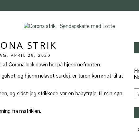
ONA STRIK
G, APRIL 29, 2020
ud af Corona lock down her på hjemmefronten.
He
 gulvet, og hjemmelavet surdej, er turen kommet til at
bl
den, og sidst jeg strikkede var en babytrøje til min søn.
ning fra matriklen.